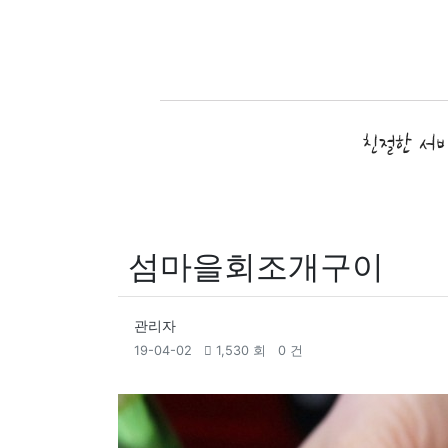
섬마을회조개구이
관리자
19-04-02
1,530 회
0 건