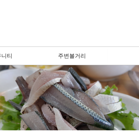
뮤니티
주변볼거리